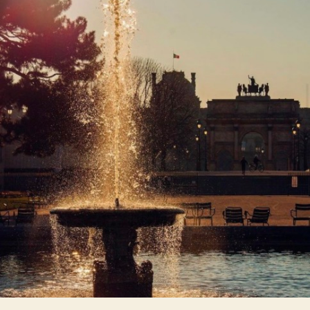
美
術
館
の
ア
ー
ト・
イ
ン
ス
タ
ア
カ
ウ
ン
ト