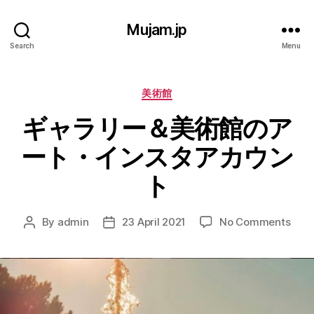
Mujam.jp
Search
Menu
Categories
美術館
ギャラリー＆美術館のア
ート・インスタアカウン
ト
on
By
admin
23 April 2021
No Comments
Post
Post
ギ
author
date
ャ
ラ
リ
ー
＆